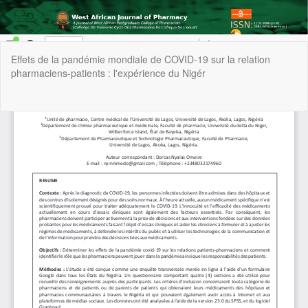
Return
Effets de la pandémie mondiale de COVID-19 sur la relation
to
pharmaciens-patients : l'expérience du Nigér
Article
Details
Do
Do
P
Copyright © 2022 | West African Journal of Pharmacy, All Right
Reserved. By
Afrischolar Discovery