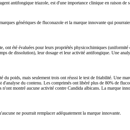
ent antifongique triazole, est d'une importance clinique en raison de 
 marques génériques de fluconazole et la marque innovante qui pourraien
 ont été évaluées pour leurs propriétés physicochimiques (uniformité du
e temps de dissolution), leur dosage et leur activité antifongique. Une ana
é du poids, mais seulement trois ont réussi le test de friabilité. Une m
est d'analyse du contenu. Les comprimés ont libéré plus de 80% de flucon
 n'ont montré aucune activité contre Candida albicans. La marque innova
 qu'aucune ne pourrait remplacer adéquatement la marque innovante.