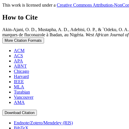
This work is licensed under a
Creative Commons Attribution-NonComm
How to Cite
Akin-Ajani, O. D., Mustapha, A. D., Adebisi, O. P., & `Odeku, O. A. 
marques de fluconazole à Ibadan, au Nigéria.
West African Journal o
More Citation Formats
ACM
ACS
APA
ABNT
Chicago
Harvard
IEEE
MLA
Turabian
Vancouver
AMA
Download Citation
Endnote/Zotero/Mendeley (RIS)
BibTeX