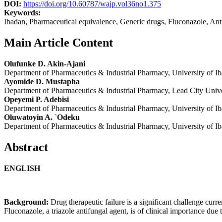
DOI:
https://doi.org/10.60787/wajp.vol36no1.375
Keywords:
Ibadan, Pharmaceutical equivalence, Generic drugs, Fluconazole, An
Main Article Content
Olufunke D. Akin-Ajani
Department of Pharmaceutics & Industrial Pharmacy, University of Ib
Ayomide D. Mustapha
Department of Pharmaceutics & Industrial Pharmacy, Lead City Univer
Opeyemi P. Adebisi
Department of Pharmaceutics & Industrial Pharmacy, University of Ib
Oluwatoyin A. `Odeku
Department of Pharmaceutics & Industrial Pharmacy, University of Ib
Abstract
ENGLISH
Background:
Drug therapeutic failure is a significant challenge curr
Fluconazole, a triazole antifungal agent, is of clinical importance due t