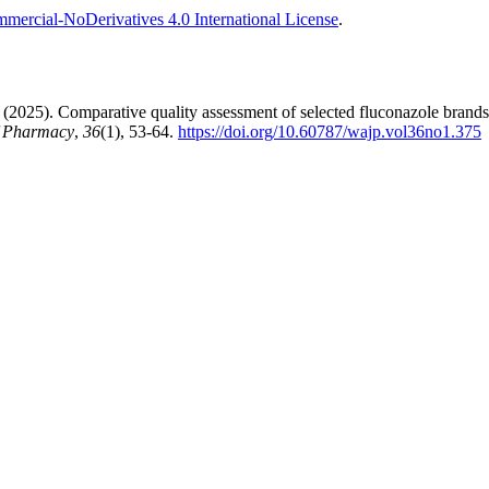
ercial-NoDerivatives 4.0 International License
.
(2025). Comparative quality assessment of selected fluconazole brands i
f Pharmacy
,
36
(1), 53-64.
https://doi.org/10.60787/wajp.vol36no1.375