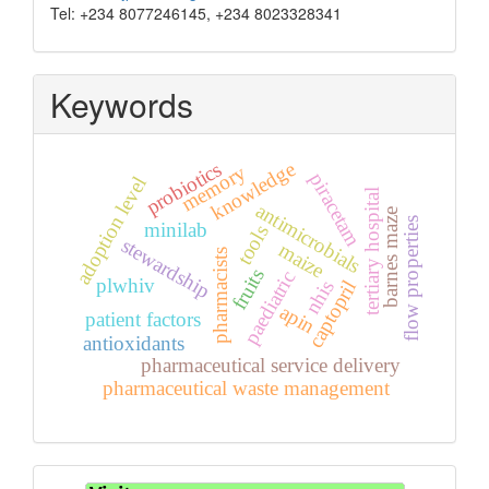
Tel: +234 8077246145, +234 8023328341
Keywords
probiotics
knowledge
memory
piracetam
adoption level
tertiary hospital
antimicrobials
barnes maze
flow properties
minilab
tools
stewardship
maize
pharmacists
fruits
paediatric
plwhiv
nhis
captopril
apin
patient factors
antioxidants
pharmaceutical service delivery
pharmaceutical waste management