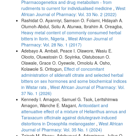
Pharmacogenetics and drug metabolism - from
rudiments to current for individualised medicine
,
West
African Journal of Pharmacy: Vol. 33 No. 2 (2022)
Rashidat O. Ayanniyi, Samson O. Folami, Hidayah A.
Olumoh-Abdul, Soliu A. Atunwa, Ibrahim A. Oreagba,
Heavy metal content of commonly consumed herbal
bitters in Ilorin, Nigeria
,
West African Journal of
Pharmacy: Vol. 28 No. 1 (2017)
Adebayo A. Ambali, Peace I. Olawore, Wasiu E.
Olooto, Oluwatosin O. Soyinka, Olatubosun O.
Olawale, Grace O. Oyewole, Omololu A. Osho,
Kolawole S. Oritogun,
Effect of concomitant
administration of sildenafil citrate and selected herbal
bitters on sex hormones and some biochemical indices
in Wistar rats
,
West African Journal of Pharmacy: Vol.
37 No. 1 (2026)
Kennedy I. Amagon, Samuel G. Tsok, Leritshimwa
Amagon, Wanche E. Magani,
Antioxidant and
attenuative effect of a mixture of Helianthus annus and
Taraxacum officinale against dolutegravir-induced
distortions in Drosophila melanogaster
,
West African
Journal of Pharmacy: Vol. 35 No. 1 (2024)
Zainab M. Shanu, Adebusuyi A. Ademisoye, Julius O.