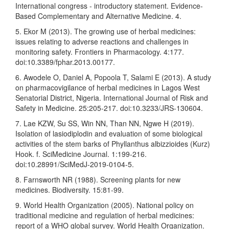
International congress - introductory statement. Evidence-
Based Complementary and Alternative Medicine. 4.
5. Ekor M (2013). The growing use of herbal medicines:
issues relating to adverse reactions and challenges in
monitoring safety. Frontiers in Pharmacology. 4:177.
doi:10.3389/fphar.2013.00177.
6. Awodele O, Daniel A, Popoola T, Salami E (2013). A study
on pharmacovigilance of herbal medicines in Lagos West
Senatorial District, Nigeria. International Journal of Risk and
Safety in Medicine. 25:205-217. doi:10.3233/JRS-130604.
7. Lae KZW, Su SS, Win NN, Than NN, Ngwe H (2019).
Isolation of lasiodiplodin and evaluation of some biological
activities of the stem barks of Phyllanthus albizzioides (Kurz)
Hook. f. SciMedicine Journal. 1:199-216.
doi:10.28991/SciMedJ-2019-0104-5.
8. Farnsworth NR (1988). Screening plants for new
medicines. Biodiversity. 15:81-99.
9. World Health Organization (2005). National policy on
traditional medicine and regulation of herbal medicines:
report of a WHO global survey. World Health Organization.