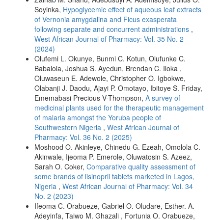
Soyinka,
Hypoglycemic effect of aqueous leaf extracts
of Vernonia amygdalina and Ficus exasperata
following separate and concurrent administrations
,
West African Journal of Pharmacy: Vol. 35 No. 2
(2024)
Olufemi L. Okunye, Bunmi C. Kotun, Olufunke C.
Babalola, Joshua S. Ayedun, Brendan C. Iloka ,
Oluwaseun E. Adewole, Christopher O. Igbokwe,
Olabanji J. Daodu, Ajayi P. Omotayo, Ibitoye S. Friday,
Ememabasi Precious V-Thompson,
A survey of
medicinal plants used for the therapeutic management
of malaria amongst the Yoruba people of
Southwestern Nigeria
,
West African Journal of
Pharmacy: Vol. 36 No. 2 (2025)
Moshood O. Akinleye, Chinedu G. Ezeah, Omolola C.
Akinwale, Ijeoma P. Emerole, Oluwatosin S. Azeez,
Sarah O. Coker,
Comparative quality assessment of
some brands of lisinopril tablets marketed in Lagos,
Nigeria
,
West African Journal of Pharmacy: Vol. 34
No. 2 (2023)
Ifeoma C. Orabueze, Gabriel O. Oludare, Esther. A.
Adeyinfa, Taiwo M. Ghazali , Fortunia O. Orabueze,