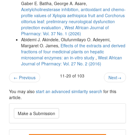
Gaber E. Batiha, George A. Asare,
Acetylcholinesterase inhibition, antioxidant and chemo-
profile values of Xylopia aethiopica fruit and Corchorus
olitorius leaf: preliminary neurological dysfunction
protection evaluation
,
West African Journal of
Pharmacy: Vol. 37 No. 1 (2026)
Abidemi J. Akindele, Olufunmilayo O. Adeyemi,
Margaret O. James,
Effects of the extracts and derived
fractions of four medicinal plants on hepatic
microsomal enzymes: an in-vitro study
,
West African
Journal of Pharmacy: Vol. 27 No. 2 (2016)
11-20 of 103
←
Previous
Next
→
You may also
start an advanced similarity search
for this
article.
Make
Make a Submission
a
Submission