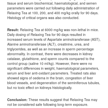
tissue and serum biochemical, haematological, and semen
parameters were carried out following daily administration of
Relaxing Tea at 100, 200, and 400 mg/kg orally for 90 days.
Histology of critical organs was also conducted.
Result:
Relaxing Tea at 6000 mg/kg was non-lethal in mice.
Daily dosing of Relaxing Tea for 90 days resulted in
increased serum levels of Aspartate aminotransferase (AST),
Alanine aminotransferase (ALT), creatinine, urea, and
triglycerides, as well as an increase in sperm percentage
abnormality. In contrast, there were decreases in kidney
catalase, glutathione, and sperm counts compared to the
control group (saline 10 ml/kg). However, there were no
significant differences in weight, haematological parameters,
serum and liver anti-oxidant parameters. Treated rats also
showed signs of oedema in the brain, congestion of liver
blood vessels, and degeneration of the seminiferous tubules,
but no toxic effect on kidneys histologically.
Conclusion:
These results suggest that Relaxing Tea may
not be considered safe following long-term exposure.