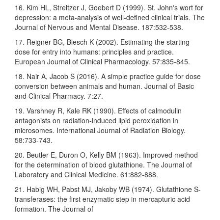
16. Kim HL, Streltzer J, Goebert D (1999). St. John's wort for
depression: a meta-analysis of well-defined clinical trials. The
Journal of Nervous and Mental Disease. 187:532-538.
17. Reigner BG, Blesch K (2002). Estimating the starting
dose for entry into humans: principles and practice.
European Journal of Clinical Pharmacology. 57:835-845.
18. Nair A, Jacob S (2016). A simple practice guide for dose
conversion between animals and human. Journal of Basic
and Clinical Pharmacy. 7:27.
19. Varshney R, Kale RK (1990). Effects of calmodulin
antagonists on radiation-induced lipid peroxidation in
microsomes. International Journal of Radiation Biology.
58:733-743.
20. Beutler E, Duron O, Kelly BM (1963). Improved method
for the determination of blood glutathione. The Journal of
Laboratory and Clinical Medicine. 61:882-888.
21. Habig WH, Pabst MJ, Jakoby WB (1974). Glutathione S-
transferases: the first enzymatic step in mercapturic acid
formation. The Journal of