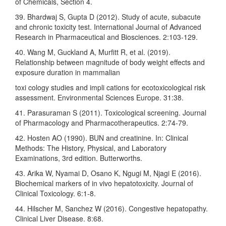
of Chemicals, Section 4.
39. Bhardwaj S, Gupta D (2012). Study of acute, subacute
and chronic toxicity test. International Journal of Advanced
Research in Pharmaceutical and Biosciences. 2:103-129.
40. Wang M, Guckland A, Murfitt R, et al. (2019).
Relationship between magnitude of body weight effects and
exposure duration in mammalian
toxi cology studies and impli cations for ecotoxicological risk
assessment. Environmental Sciences Europe. 31:38.
41. Parasuraman S (2011). Toxicological screening. Journal
of Pharmacology and Pharmacotherapeutics. 2:74-79.
42. Hosten AO (1990). BUN and creatinine. In: Clinical
Methods: The History, Physical, and Laboratory
Examinations, 3rd edition. Butterworths.
43. Arika W, Nyamai D, Osano K, Ngugi M, Njagi E (2016).
Biochemical markers of in vivo hepatotoxicity. Journal of
Clinical Toxicology. 6:1-8.
44. Hilscher M, Sanchez W (2016). Congestive hepatopathy.
Clinical Liver Disease. 8:68.