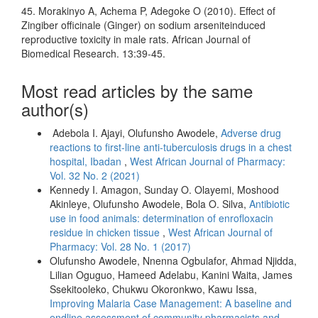
45. Morakinyo A, Achema P, Adegoke O (2010). Effect of
Zingiber officinale (Ginger) on sodium arseniteinduced
reproductive toxicity in male rats. African Journal of
Biomedical Research. 13:39-45.
Most read articles by the same
author(s)
Adebola I. Ajayi, Olufunsho Awodele,
Adverse drug
reactions to first-line anti-tuberculosis drugs in a chest
hospital, Ibadan
,
West African Journal of Pharmacy:
Vol. 32 No. 2 (2021)
Kennedy I. Amagon, Sunday O. Olayemi, Moshood
Akinleye, Olufunsho Awodele, Bola O. Silva,
Antibiotic
use in food animals: determination of enrofloxacin
residue in chicken tissue
,
West African Journal of
Pharmacy: Vol. 28 No. 1 (2017)
Olufunsho Awodele, Nnenna Ogbulafor, Ahmad Njidda,
Lilian Oguguo, Hameed Adelabu, Kanini Waita, James
Ssekitooleko, Chukwu Okoronkwo, Kawu Issa,
Improving Malaria Case Management: A baseline and
endline assessment of community pharmacists and