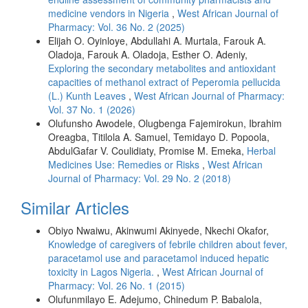
medicine vendors in Nigeria
,
West African Journal of
Pharmacy: Vol. 36 No. 2 (2025)
Elijah O. Oyinloye, Abdullahi A. Murtala, Farouk A.
Oladoja, Farouk A. Oladoja, Esther O. Adeniy,
Exploring the secondary metabolites and antioxidant
capacities of methanol extract of Peperomia pellucida
(L.) Kunth Leaves
,
West African Journal of Pharmacy:
Vol. 37 No. 1 (2026)
Olufunsho Awodele, Olugbenga Fajemirokun, Ibrahim
Oreagba, Titilola A. Samuel, Temidayo D. Popoola,
AbdulGafar V. Coulidiaty, Promise M. Emeka,
Herbal
Medicines Use: Remedies or Risks
,
West African
Journal of Pharmacy: Vol. 29 No. 2 (2018)
Similar Articles
Obiyo Nwaiwu, Akinwumi Akinyede, Nkechi Okafor,
Knowledge of caregivers of febrile children about fever,
paracetamol use and paracetamol induced hepatic
toxicity in Lagos Nigeria.
,
West African Journal of
Pharmacy: Vol. 26 No. 1 (2015)
Olufunmilayo E. Adejumo, Chinedum P. Babalola,