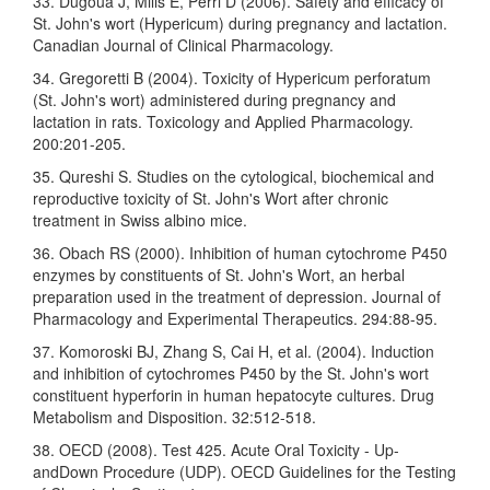
33. Dugoua J, Mills E, Perri D (2006). Safety and efficacy of
St. John's wort (Hypericum) during pregnancy and lactation.
Canadian Journal of Clinical Pharmacology.
34. Gregoretti B (2004). Toxicity of Hypericum perforatum
(St. John's wort) administered during pregnancy and
lactation in rats. Toxicology and Applied Pharmacology.
200:201-205.
35. Qureshi S. Studies on the cytological, biochemical and
reproductive toxicity of St. John's Wort after chronic
treatment in Swiss albino mice.
36. Obach RS (2000). Inhibition of human cytochrome P450
enzymes by constituents of St. John's Wort, an herbal
preparation used in the treatment of depression. Journal of
Pharmacology and Experimental Therapeutics. 294:88-95.
37. Komoroski BJ, Zhang S, Cai H, et al. (2004). Induction
and inhibition of cytochromes P450 by the St. John's wort
constituent hyperforin in human hepatocyte cultures. Drug
Metabolism and Disposition. 32:512-518.
38. OECD (2008). Test 425. Acute Oral Toxicity - Up-
andDown Procedure (UDP). OECD Guidelines for the Testing