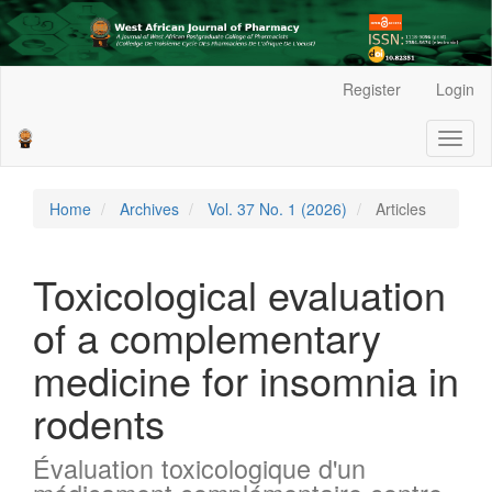
Main
Register
Login
Navigation
Main
Toggl
Content
naviga
Sidebar
Home
Archives
Vol. 37 No. 1 (2026)
Articles
Toxicological evaluation
of a complementary
medicine for insomnia in
rodents
Évaluation toxicologique d'un