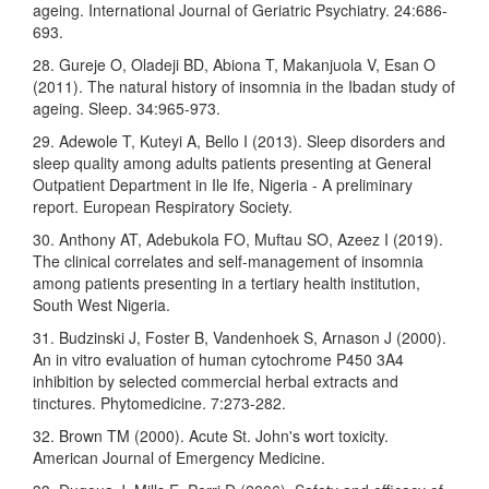
ageing. International Journal of Geriatric Psychiatry. 24:686-
693.
28. Gureje O, Oladeji BD, Abiona T, Makanjuola V, Esan O
(2011). The natural history of insomnia in the Ibadan study of
ageing. Sleep. 34:965-973.
29. Adewole T, Kuteyi A, Bello I (2013). Sleep disorders and
sleep quality among adults patients presenting at General
Outpatient Department in Ile Ife, Nigeria - A preliminary
report. European Respiratory Society.
30. Anthony AT, Adebukola FO, Muftau SO, Azeez I (2019).
The clinical correlates and self-management of insomnia
among patients presenting in a tertiary health institution,
South West Nigeria.
31. Budzinski J, Foster B, Vandenhoek S, Arnason J (2000).
An in vitro evaluation of human cytochrome P450 3A4
inhibition by selected commercial herbal extracts and
tinctures. Phytomedicine. 7:273-282.
32. Brown TM (2000). Acute St. John's wort toxicity.
American Journal of Emergency Medicine.