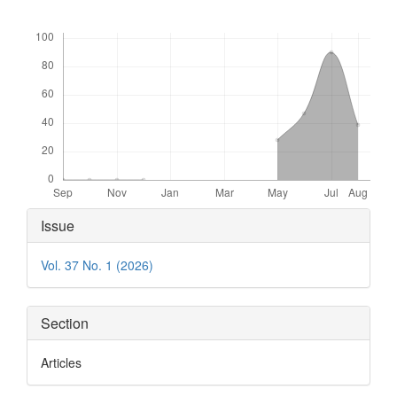
Downloads
Article
Issue
Details
Vol. 37 No. 1 (2026)
Section
Articles