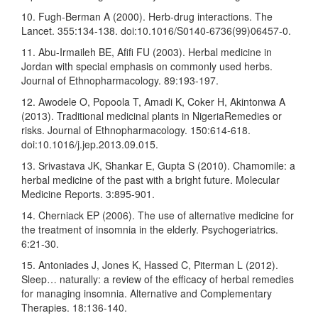
10. Fugh-Berman A (2000). Herb-drug interactions. The
Lancet. 355:134-138. doi:10.1016/S0140-6736(99)06457-0.
11. Abu-Irmaileh BE, Afifi FU (2003). Herbal medicine in
Jordan with special emphasis on commonly used herbs.
Journal of Ethnopharmacology. 89:193-197.
12. Awodele O, Popoola T, Amadi K, Coker H, Akintonwa A
(2013). Traditional medicinal plants in NigeriaRemedies or
risks. Journal of Ethnopharmacology. 150:614-618.
doi:10.1016/j.jep.2013.09.015.
13. Srivastava JK, Shankar E, Gupta S (2010). Chamomile: a
herbal medicine of the past with a bright future. Molecular
Medicine Reports. 3:895-901.
14. Cherniack EP (2006). The use of alternative medicine for
the treatment of insomnia in the elderly. Psychogeriatrics.
6:21-30.
15. Antoniades J, Jones K, Hassed C, Piterman L (2012).
Sleep… naturally: a review of the efficacy of herbal remedies
for managing insomnia. Alternative and Complementary
Therapies. 18:136-140.