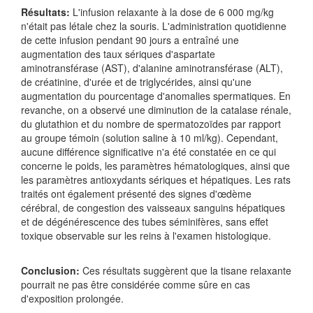
Résultats:
L'infusion relaxante à la dose de 6 000 mg/kg
n'était pas létale chez la souris. L'administration quotidienne
de cette infusion pendant 90 jours a entraîné une
augmentation des taux sériques d'aspartate
aminotransférase (AST), d'alanine aminotransférase (ALT),
de créatinine, d'urée et de triglycérides, ainsi qu'une
augmentation du pourcentage d'anomalies spermatiques. En
revanche, on a observé une diminution de la catalase rénale,
du glutathion et du nombre de spermatozoïdes par rapport
au groupe témoin (solution saline à 10 ml/kg). Cependant,
aucune différence significative n'a été constatée en ce qui
concerne le poids, les paramètres hématologiques, ainsi que
les paramètres antioxydants sériques et hépatiques. Les rats
traités ont également présenté des signes d'œdème
cérébral, de congestion des vaisseaux sanguins hépatiques
et de dégénérescence des tubes séminifères, sans effet
toxique observable sur les reins à l'examen histologique.
Conclusion:
Ces résultats suggèrent que la tisane relaxante
pourrait ne pas être considérée comme sûre en cas
d'exposition prolongée.