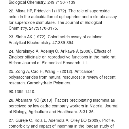
Biological Chemistry. 249:7130-7139.
22. Misra HP, Fridovich I (1972). The role of superoxide
anion in the autoxidation of epinephrine and a simple assay
for superoxide dismutase. The Journal of Biological
Chemistry. 247:3170-3175.
23. Sinha AK (1972). Colorimetric assay of catalase.
Analytical Biochemistry. 47:389-394.
24. Morakinyo A, Adeniyi O, Arikawe A (2008). Effects of
Zingiber officinale on reproductive functions in the male rat.
African Journal of Biomedical Research. 11.
25. Zong A, Cao H, Wang F (2012). Anticancer
polysaccharides from natural resources: a review of recent
research. Carbohydrate Polymers.
90:1395-1410.
26. Abamara NC (2013). Factors precipitating insomnia as
perceived by low cadre company workers in Nigeria. Journal
of Biology, Agriculture and Healthcare. 3:31-36.
27. Gureje O, Kola L, Ademola A, Olley BO (2009). Profile,
comorbidity and impact of insomnia in the Ibadan study of