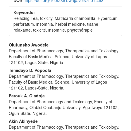
DOI:
https://doi.org/10.82351/wajp.vol37no1.458
Keywords:
Relaxing Tea, toxicity, Matricaria chamomilla, Hypericum
perforatum, insomnia, herbal medicine, tisane
relaxante, toxicité, insomnie, phytothérapie
Main
Olufunsho Awodele
Department of Pharmacology, Therapeutics and Toxicology,
Article
Faculty of Basic Medical Science, University of Lagos
Content
121102, Lagos-State. Nigeria
Temidayo D. Popoola
Department of Pharmacology, Therapeutics and Toxicology,
Faculty of Basic Medical Science, University of Lagos
121102, Lagos-State. Nigeria.
Farouk A. Oladoja
Department of Pharmacology and Toxicology, Faculty of
Pharmacy, Olabisi Onabanjo University, Ago-Iwoye 121102,
Ogun-State. Nigeria.
Akin Akinyede
Department of Pharmacology, Therapeutics and Toxicology,