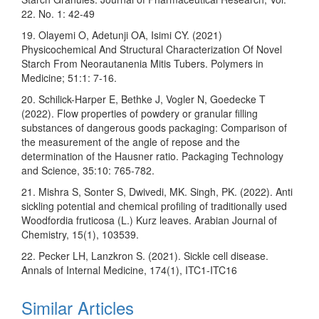
22. No. 1: 42-49
19. Olayemi O, Adetunji OA, Isimi CY. (2021)
Physicochemical And Structural Characterization Of Novel
Starch From Neorautanenia Mitis Tubers. Polymers in
Medicine; 51:1: 7-16.
20. Schilick-Harper E, Bethke J, Vogler N, Goedecke T
(2022). Flow properties of powdery or granular filling
substances of dangerous goods packaging: Comparison of
the measurement of the angle of repose and the
determination of the Hausner ratio. Packaging Technology
and Science, 35:10: 765-782.
21. Mishra S, Sonter S, Dwivedi, MK. Singh, PK. (2022). Anti
sickling potential and chemical profiling of traditionally used
Woodfordia fruticosa (L.) Kurz leaves. Arabian Journal of
Chemistry, 15(1), 103539.
22. Pecker LH, Lanzkron S. (2021). Sickle cell disease.
Annals of Internal Medicine, 174(1), ITC1-ITC16
Similar Articles