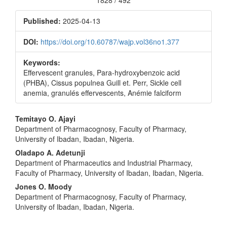
1828 / 492
Published:
2025-04-13
DOI:
https://doi.org/10.60787/wajp.vol36no1.377
Keywords:
Effervescent granules, Para-hydroxybenzoic acid
(PHBA), Cissus populnea Guill et. Perr, Sickle cell
anemia, granulés effervescents, Anémie falciform
Main
Temitayo O. Ajayi
Department of Pharmacognosy, Faculty of Pharmacy,
Article
University of Ibadan, Ibadan, Nigeria.
Content
Oladapo A. Adetunji
Department of Pharmaceutics and Industrial Pharmacy,
Faculty of Pharmacy, University of Ibadan, Ibadan, Nigeria.
Jones O. Moody
Department of Pharmacognosy, Faculty of Pharmacy,
University of Ibadan, Ibadan, Nigeria.