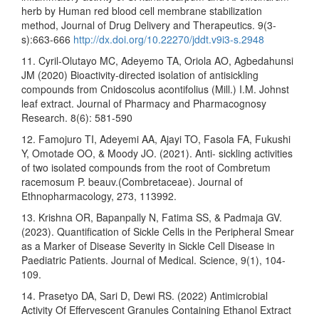
herb by Human red blood cell membrane stabilization
method, Journal of Drug Delivery and Therapeutics. 9(3-
s):663-666
http://dx.doi.org/10.22270/jddt.v9i3-s.2948
11. Cyril-Olutayo MC, Adeyemo TA, Oriola AO, Agbedahunsi
JM (2020) Bioactivity-directed isolation of antisickling
compounds from Cnidoscolus acontifolius (Mill.) I.M. Johnst
leaf extract. Journal of Pharmacy and Pharmacognosy
Research. 8(6): 581-590
12. Famojuro TI, Adeyemi AA, Ajayi TO, Fasola FA, Fukushi
Y, Omotade OO, & Moody JO. (2021). Anti- sickling activities
of two isolated compounds from the root of Combretum
racemosum P. beauv.(Combretaceae). Journal of
Ethnopharmacology, 273, 113992.
13. Krishna OR, Bapanpally N, Fatima SS, & Padmaja GV.
(2023). Quantification of Sickle Cells in the Peripheral Smear
as a Marker of Disease Severity in Sickle Cell Disease in
Paediatric Patients. Journal of Medical. Science, 9(1), 104-
109.
14. Prasetyo DA, Sari D, Dewi RS. (2022) Antimicrobial
Activity Of Effervescent Granules Containing Ethanol Extract