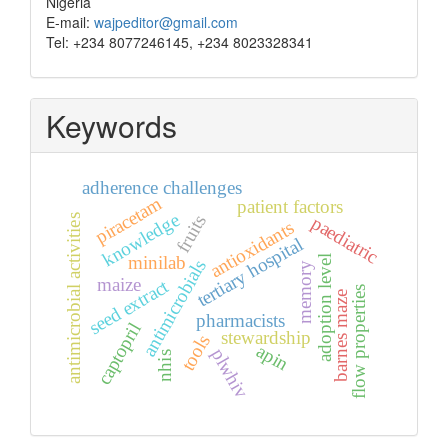
Nigeria
E-mail:
wajpeditor@gmail.com
Tel: +234 8077246145, +234 8023328341
Keywords
adherence challenges
piracetam
patient factors
knowledge
fruits
paediatric
antimicrobial activities
antioxidants
tertiary hospital
minilab
adoption level
antimicrobials
memory
maize
seed extract
flow properties
barnes maze
pharmacists
captopril
stewardship
tools
apin
plwhiv
nhis