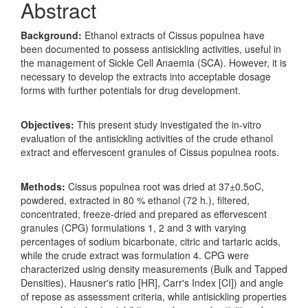
Abstract
Background:
Ethanol extracts of Cissus populnea have
been documented to possess antisickling activities, useful in
the management of Sickle Cell Anaemia (SCA). However, it is
necessary to develop the extracts into acceptable dosage
forms with further potentials for drug development.
Objectives:
This present study investigated the in-vitro
evaluation of the antisickling activities of the crude ethanol
extract and effervescent granules of Cissus populnea roots.
Methods:
Cissus populnea root was dried at 37±0.5oC,
powdered, extracted in 80 % ethanol (72 h.), filtered,
concentrated, freeze-dried and prepared as effervescent
granules (CPG) formulations 1, 2 and 3 with varying
percentages of sodium bicarbonate, citric and tartaric acids,
while the crude extract was formulation 4. CPG were
characterized using density measurements (Bulk and Tapped
Densities), Hausner's ratio [HR], Carr's Index [CI]) and angle
of repose as assessment criteria, while antisickling properties