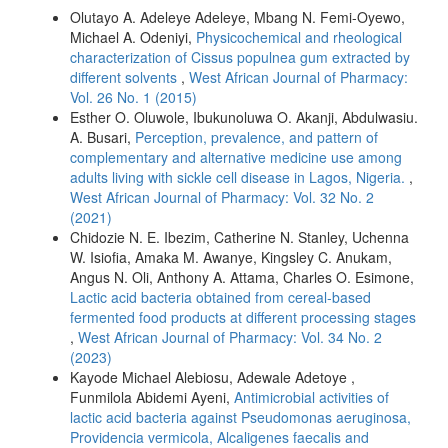
Olutayo A. Adeleye Adeleye, Mbang N. Femi-Oyewo,
Michael A. Odeniyi,
Physicochemical and rheological
characterization of Cissus populnea gum extracted by
different solvents
,
West African Journal of Pharmacy:
Vol. 26 No. 1 (2015)
Esther O. Oluwole, Ibukunoluwa O. Akanji, Abdulwasiu.
A. Busari,
Perception, prevalence, and pattern of
complementary and alternative medicine use among
adults living with sickle cell disease in Lagos, Nigeria.
,
West African Journal of Pharmacy: Vol. 32 No. 2
(2021)
Chidozie N. E. Ibezim, Catherine N. Stanley, Uchenna
W. Isiofia, Amaka M. Awanye, Kingsley C. Anukam,
Angus N. Oli, Anthony A. Attama, Charles O. Esimone,
Lactic acid bacteria obtained from cereal-based
fermented food products at different processing stages
,
West African Journal of Pharmacy: Vol. 34 No. 2
(2023)
Kayode Michael Alebiosu, Adewale Adetoye ,
Funmilola Abidemi Ayeni,
Antimicrobial activities of
lactic acid bacteria against Pseudomonas aeruginosa,
Providencia vermicola, Alcaligenes faecalis and