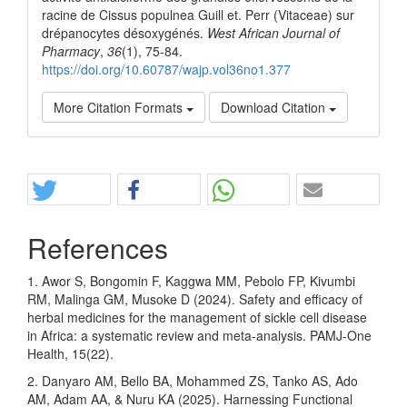
racine de Cissus populnea Guill et. Perr (Vitaceae) sur
drépanocytes désoxygénés.
West African Journal of
Pharmacy
,
36
(1), 75-84.
https://doi.org/10.60787/wajp.vol36no1.377
More Citation Formats
Download Citation
Share
References
1. Awor S, Bongomin F, Kaggwa MM, Pebolo FP, Kivumbi
RM, Malinga GM, Musoke D (2024). Safety and efficacy of
herbal medicines for the management of sickle cell disease
in Africa: a systematic review and meta-analysis. PAMJ-One
Health, 15(22).
2. Danyaro AM, Bello BA, Mohammed ZS, Tanko AS, Ado
AM, Adam AA, & Nuru KA (2025). Harnessing Functional