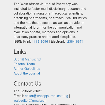
The West African Journal of Pharmacy was
instituted to foster multi-disciplinary research and
collaboration among pharmaceutical scientists,
practicing pharmacists, pharmaceutical industries
and the healthcare sector, as well as provide an
international forum for the communication and
evaluation of data, methods and opinions in
pharmacy practice and related disciplines.
ISSN:
Print:
1118-9096
| Electronic:
2384-6674
Links
Submit Manuscript
Editorial Team
Author Guidelines
About the Journal
Contact Us
The Editor-in-Chief,
E-mail:
editor@wapcpjournal.com.ng
|
wajpeditor@gmail.com
Tel: +234 8077246145, +234 8023328341