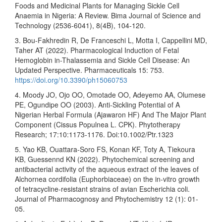
Foods and Medicinal Plants for Managing Sickle Cell
Anaemia in Nigeria: A Review. Bima Journal of Science and
Technology (2536-6041), 8(4B), 104-120.
3. Bou-Fakhredin R, De Franceschi L, Motta I, Cappellini MD,
Taher AT (2022). Pharmacological Induction of Fetal
Hemoglobin in-Thalassemia and Sickle Cell Disease: An
Updated Perspective. Pharmaceuticals 15: 753.
https://doi.org/10.3390/ph15060753
4. Moody JO, Ojo OO, Omotade OO, Adeyemo AA, Olumese
PE, Ogundipe OO (2003). Anti-Sickling Potential of A
Nigerian Herbal Formula (Ajawaron HF) And The Major Plant
Component (Cissus Populnea L. CPK). Phytotherapy
Research; 17:10:1173-1176. Doi:10.1002/Ptr.1323
5. Yao KB, Ouattara-Soro FS, Konan KF, Toty A, Tiekoura
KB, Guessennd KN (2022). Phytochemical screening and
antibacterial activity of the aqueous extract of the leaves of
Alchornea cordifolia (Euphorbiaceae) on the in-vitro growth
of tetracycline-resistant strains of avian Escherichia coli.
Journal of Pharmacognosy and Phytochemistry 12 (1): 01-
05.