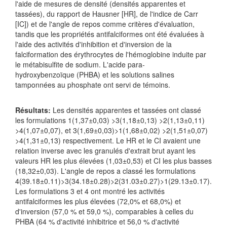
l'aide de mesures de densité (densités apparentes et
tassées), du rapport de Hausner [HR], de l'indice de Carr
[IC]) et de l'angle de repos comme critères d'évaluation,
tandis que les propriétés antifalciformes ont été évaluées à
l'aide des activités d'inhibition et d'inversion de la
falciformation des érythrocytes de l'hémoglobine induite par
le métabisulfite de sodium. L'acide para-
hydroxybenzoïque (PHBA) et les solutions salines
tamponnées au phosphate ont servi de témoins.
Résultats:
Les densités apparentes et tassées ont classé
les formulations 1(1,37±0,03) >3(1,18±0,13) >2(1,13±0,11)
>4(1,07±0,07), et 3(1,69±0,03)>1(1,68±0,02) >2(1,51±0,07)
>4(1,31±0,13) respectivement. Le HR et le CI avaient une
relation inverse avec les granulés d'extrait brut ayant les
valeurs HR les plus élevées (1,03±0,53) et CI les plus basses
(18,32±0,03). L'angle de repos a classé les formulations
4(39.18±0.11)>3(34.18±0.28)>2(31.03±0.27)>1(29.13±0.17).
Les formulations 3 et 4 ont montré les activités
antifalciformes les plus élevées (72,0% et 68,0%) et
d'inversion (57,0 % et 59,0 %), comparables à celles du
PHBA (64 % d'activité inhibitrice et 56,0 % d'activité