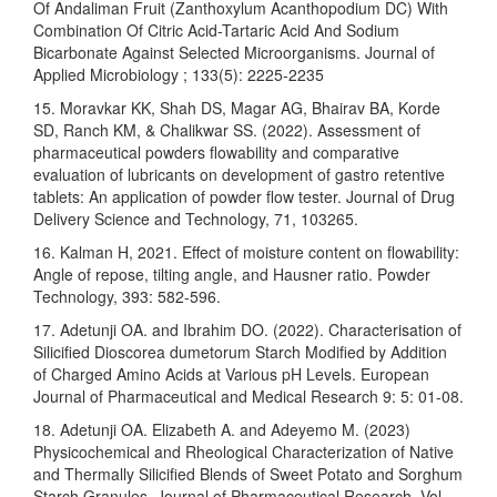
Of Andaliman Fruit (Zanthoxylum Acanthopodium DC) With
Combination Of Citric Acid-Tartaric Acid And Sodium
Bicarbonate Against Selected Microorganisms. Journal of
Applied Microbiology ; 133(5): 2225-2235
15. Moravkar KK, Shah DS, Magar AG, Bhairav BA, Korde
SD, Ranch KM, & Chalikwar SS. (2022). Assessment of
pharmaceutical powders flowability and comparative
evaluation of lubricants on development of gastro retentive
tablets: An application of powder flow tester. Journal of Drug
Delivery Science and Technology, 71, 103265.
16. Kalman H, 2021. Effect of moisture content on flowability:
Angle of repose, tilting angle, and Hausner ratio. Powder
Technology, 393: 582-596.
17. Adetunji OA. and Ibrahim DO. (2022). Characterisation of
Silicified Dioscorea dumetorum Starch Modified by Addition
of Charged Amino Acids at Various pH Levels. European
Journal of Pharmaceutical and Medical Research 9: 5: 01-08.
18. Adetunji OA. Elizabeth A. and Adeyemo M. (2023)
Physicochemical and Rheological Characterization of Native
and Thermally Silicified Blends of Sweet Potato and Sorghum
Starch Granules. Journal of Pharmaceutical Research, Vol.