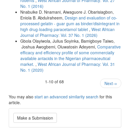
rodents
,
West African Journal of Pharmacy: Vol. 27
No. 1 (2016)
Nnabuike D. Nnamani, Aiwaguore J. Obarisiagbon,
Eniola B. Abdulraheem,
Design and evaluation of co-
processed gelatin - guar gum as binder/disintegrant in
high drug-loading paracetamol tablet
,
West African
Journal of Pharmacy: Vol. 37 No. 1 (2026)
Gbola Olayiwola, Julius Soyinka, Bamigboye Taiwo,
Joshua Awogbemi, Oluwatosin Adeyemi,
Comparative
efficacy and efficiency profile of some commercially
available antacids in the Nigerian pharmaceutical
market.
,
West African Journal of Pharmacy: Vol. 31
No. 1 (2020)
1-10 of 68
Next
→
You may also
start an advanced similarity search
for this
article.
Make
Make a Submission
a