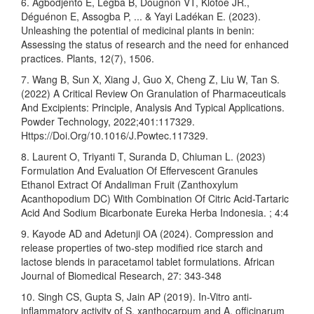
6. Agbodjento E, Lègba B, Dougnon VT, Klotoé JR.,
Déguénon E, Assogba P, ... & Yayi Ladékan E. (2023).
Unleashing the potential of medicinal plants in benin:
Assessing the status of research and the need for enhanced
practices. Plants, 12(7), 1506.
7. Wang B, Sun X, Xiang J, Guo X, Cheng Z, Liu W, Tan S.
(2022) A Critical Review On Granulation of Pharmaceuticals
And Excipients: Principle, Analysis And Typical Applications.
Powder Technology, 2022;401:117329.
Https://Doi.Org/10.1016/J.Powtec.117329.
8. Laurent O, Triyanti T, Suranda D, Chiuman L. (2023)
Formulation And Evaluation Of Effervescent Granules
Ethanol Extract Of Andaliman Fruit (Zanthoxylum
Acanthopodium DC) With Combination Of Citric Acid-Tartaric
Acid And Sodium Bicarbonate Eureka Herba Indonesia. ; 4:4
9. Kayode AD and Adetunji OA (2024). Compression and
release properties of two-step modified rice starch and
lactose blends in paracetamol tablet formulations. African
Journal of Biomedical Research, 27: 343-348
10. Singh CS, Gupta S, Jain AP (2019). In-Vitro anti-
inflammatory activity of S. xanthocarpum and A. officinarum