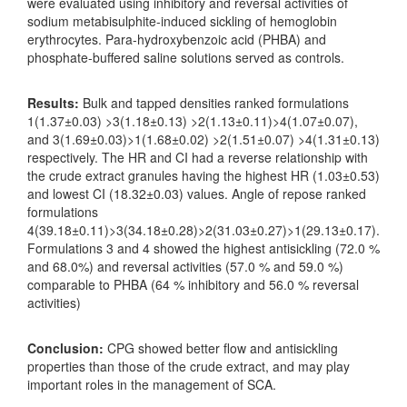
were evaluated using inhibitory and reversal activities of
sodium metabisulphite-induced sickling of hemoglobin
erythrocytes. Para-hydroxybenzoic acid (PHBA) and
phosphate-buffered saline solutions served as controls.
Results:
Bulk and tapped densities ranked formulations
1(1.37±0.03) >3(1.18±0.13) >2(1.13±0.11)>4(1.07±0.07),
and 3(1.69±0.03)>1(1.68±0.02) >2(1.51±0.07) >4(1.31±0.13)
respectively. The HR and CI had a reverse relationship with
the crude extract granules having the highest HR (1.03±0.53)
and lowest CI (18.32±0.03) values. Angle of repose ranked
formulations
4(39.18±0.11)>3(34.18±0.28)>2(31.03±0.27)>1(29.13±0.17).
Formulations 3 and 4 showed the highest antisickling (72.0 %
and 68.0%) and reversal activities (57.0 % and 59.0 %)
comparable to PHBA (64 % inhibitory and 56.0 % reversal
activities)
Conclusion:
CPG showed better flow and antisickling
properties than those of the crude extract, and may play
important roles in the management of SCA.