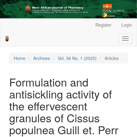
Main
Register
Login
Navigation
Main
Toggl
Content
naviga
Sidebar
Home
Archives
Vol. 36 No. 1 (2025)
Articles
Formulation and
antisickling activity of
the effervescent
granules of Cissus
populnea Guill et. Perr