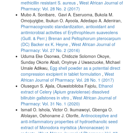
methicillin resistant S. aureus
,
West African Journal of
Pharmacy: Vol. 28 No. 2 (2017)
Mubo A. Sonibare, Gavi A. Eseruoma, Bukola M.
Omojuyigbe, Ibukun O. Ayoola, Adedapo A. Adeniran,
Pharmacognostic standardization, antioxidant and
antimicrobial activities of Erythrophleum suaveolens
(Guill. & Perr.) Brenan and Peltophorum pterocarpum
(DC) Backer ex K. Heyne
,
West African Journal of
Pharmacy: Vol. 27 No. 2 (2016)
Uduma Eke Osonwa, Chidozie Solomon Okoye,
Sunday Okorie Abali, Onyinye J Uwaezuoke, Michael
Umale Adikwu,
Egg shell powder as a potential direct
compression excipient in tablet formulation
,
West
African Journal of Pharmacy: Vol. 28 No. 1 (2017)
Olusegun S. Ajala, Oluwatobiloba Fajolu,
Ethanol
extract of Celery (Apium graviolense) dissolved
bilirubin gallstones in vitro
,
West African Journal of
Pharmacy: Vol. 31 No. 1 (2020)
Ismail O. Ishola, Victor O. Ikumawoyi, Gbenga O.
Afolayan, Oshoname J. Olorife,
Antinociceptive and
anti-inflammatory properties of hydroethanolic seed
extract of Monodora myristica (Annonaceae) in